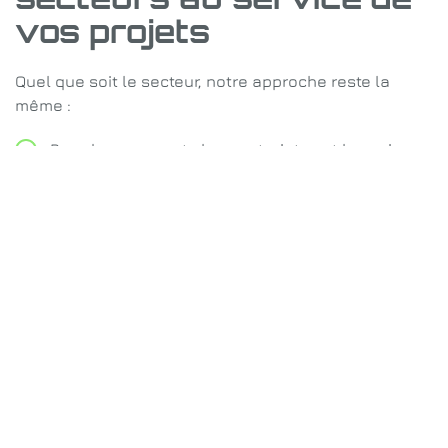
vos projets
Quel que soit le secteur, notre approche reste la
même :
Prendre en compte les contraintes et les exigence
Proposer une solution technique adaptée
Fabriquer dans la qualité attendue
Respecter les délais et les contraintes terrain